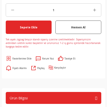
Sepete Ekle
Hemen Al
Tek ayak zigzag broşür standı sipariş üzerine üretilmektedir. Siparişinizin
ardından üretim süreci başlatılır ve ürününüz 1-2 iş günü içerisinde hazırlanarak
kargoya teslim edilir.
Yorum Yaz
Tavsiye Et
Karşılaştır
Fiyatı Alarmı
Paylaş
Ürün Bilgisi