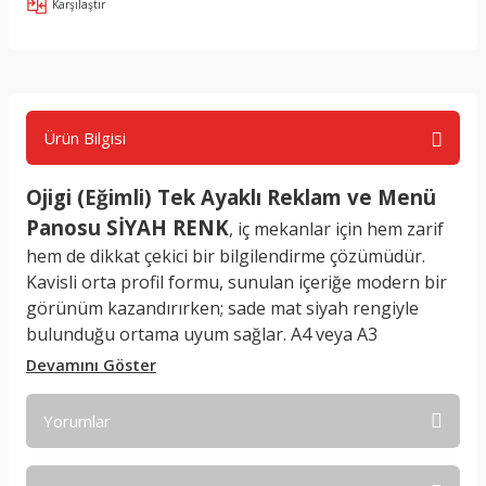
Karşılaştır
Ürün Bilgisi
Ojigi (Eğimli) Tek Ayaklı Reklam ve Menü
Panosu SİYAH RENK
, iç mekanlar için hem zarif
hem de dikkat çekici bir bilgilendirme çözümüdür.
Kavisli orta profil formu, sunulan içeriğe modern bir
görünüm kazandırırken; sade mat siyah rengiyle
bulunduğu ortama uyum sağlar. A4 veya A3
boyutundaki çerçeve kısmı, açılır-kapanır sistemle
donatılmıştır; bu sayede içerik güncellemeleri oldukça
kolay ve hızlıdır.
Yorumlar
Panonun özel aparatı, hem
dikey hem yatay