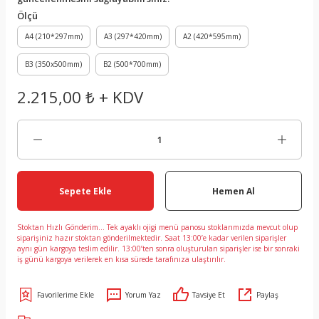
Ölçü
A4 (210*297mm)
A3 (297*420mm)
A2 (420*595mm)
B3 (350x500mm)
B2 (500*700mm)
2.215,00 ₺ + KDV
Sepete Ekle
Hemen Al
Stoktan Hızlı Gönderim... Tek ayaklı ojigi menü panosu stoklarımızda mevcut olup
siparişiniz hazır stoktan gönderilmektedir. Saat 13:00’e kadar verilen siparişler
aynı gün kargoya teslim edilir. 13:00’ten sonra oluşturulan siparişler ise bir sonraki
iş günü kargoya verilerek en kısa sürede tarafınıza ulaştırılır.
Yorum Yaz
Tavsiye Et
Paylaş