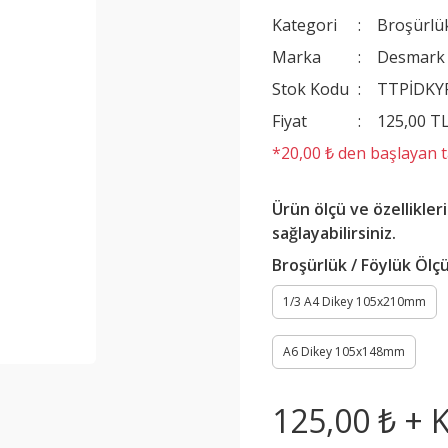
Kategori
Broşürlük
Marka
Desmark
Stok Kodu
TTPİDKY
Fiyat
125,00 T
*20,00 ₺ den başlayan ta
Ürün ölçü ve özellikler
sağlayabilirsiniz.
Broşürlük / Föylük Ölç
1/3 A4 Dikey 105x210mm
A6 Dikey 105x148mm
125,00 ₺ + 