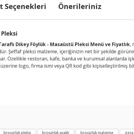
t Seçenekleri
Önerileriniz
 Pleksi
 Taraflı Dikey Föylük - Masaüstü Pleksi Menü ve Fiyatlık
, 
ür. Şeffaf pleksi malzeme, içeriğinizin net bir şekilde görünm
ar. Özellikle restoran, kafe, banka ve kurumsal alanlarda işl
 üzerine logo, firma ismi veya QR kod gibi kişiselleştirilmi
arda yetersiz gördüğünüz noktaları öneri formunu kullanarak tarafımıza ilet
 rahatça görülebilen tasarım.
Bu ürüne ilk yorumu siz yapın!
 tüm detaylarını bozulmadan yansıtır.
eli akrilik/pleksi üretim.
ağlayan modern görünüm.
Yorum Yaz
a broşürler pratik şekilde yenilenebilir.
broşürlük pleksi
broşürlük ayaklı
broşürlük malzeme
zigza