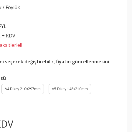
 / Föylük
FYL
L + KDV
ksitlerle!!
ini seçerek değiştirebilir, fiyatın güncellenmesini
üsü
A4 Dikey 210x297mm
A5 Dikey 148x210mm
KDV