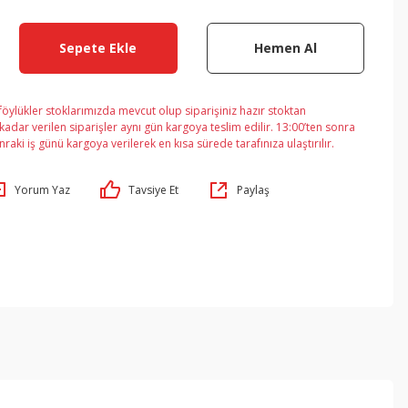
Sepete Ekle
Hemen Al
öylükler stoklarımızda mevcut olup siparişiniz hazır stoktan
adar verilen siparişler aynı gün kargoya teslim edilir. 13:00’ten sonra
nraki iş günü kargoya verilerek en kısa sürede tarafınıza ulaştırılır.
Yorum Yaz
Tavsiye Et
Paylaş