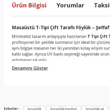
Ürün Bilgisi
Yorumlar
Taksi
Masaüstü T-Tipi Çift Taraflı Föylük – Şeffaf
Minimalist tasarım anlayışıyla hazırlanan
T Tipi Çift
profesyonel bir şekilde sunmanız için ideal bir çözümd
aynı bilgiye masanın her iki yanından kolay erişim sun
katkı sağlar. Ayrıca UV baskı seçeneği sayesinde ürün
artırmanın şık yolu.
Neden Tercih Etmelisiniz?
Bu ürünün fiyat bilgisi, resim, ürün açıklamalarında ve diğer konul
Çift Taraflı Kullanım:
Masanın her iki yönünden de
Görüş ve önerileriniz için teşekkür ederiz.
Şeffaf ve Net Görünüm:
Pleksi yüzey, içeriğinizin
Dayanıklı Malzeme:
Uzun ömürlü kullanım için kalit
Ürün resmi kalitesiz, bozuk veya görüntülenemiyor.
Minimalist ve Zarif Tasarım:
Her mekâna uyum s
Ürün açıklamasında eksik bilgiler bulunuyor.
Kolay Değiştirilebilir İçerik:
Menü, fiyat listesi vey
Etiketler :
broşürlük
broşürlük trendyol
broşürlük a4