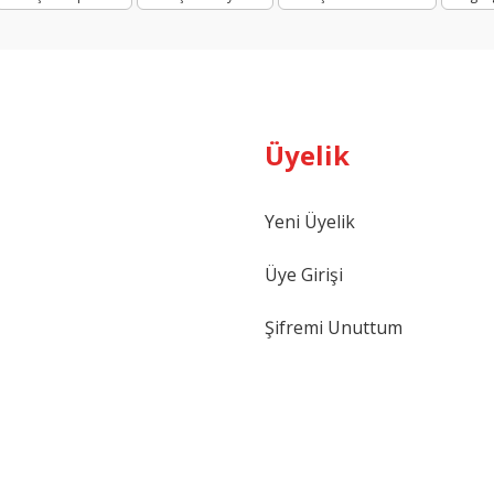
uar ve ofisler için ideal.
veya marka ismi eklenebilir.
rofesyonel sunum çözümü.
Üyelik
Gönder
Yeni Üyelik
Üye Girişi
Şifremi Unuttum