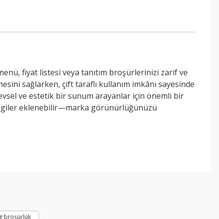
menü, fiyat listesi veya tanıtım broşürlerinizi zarif ve
esini sağlarken, çift taraflı kullanım imkânı sayesinde
evsel ve estetik bir sunum arayanlar için önemli bir
ş bilgiler eklenebilir—marka görünürlüğünüzü
ebilirsiniz.
g broşürlük