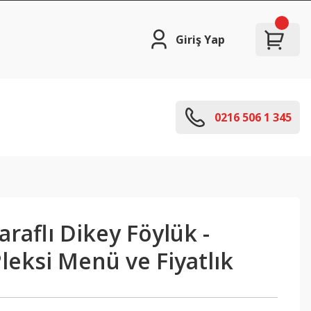
Giriş Yap
0216 506 1 345
Taraflı Dikey Föylük -
eksi Menü ve Fiyatlık